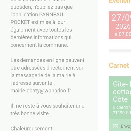
Événem
quotiden, n'oubliez pas que
l'application PANNEAU
27/0
POCKET est mise à jour
2026
également avec toutes les
à 07:0
dernières informations qui
concernent la commune.
Les demandes en ligne peuvent
Carnet 
être adressées directement sur
la messagerie de la mairie à
Gîte- 
l'adresse suivante :
cotta
mairie.ebaty@wanadoo.fr
Côte
Il me reste à vous souhaiter une
9 chemin 
très bonne visite.
21190
EB
Envo
Chaleureusement