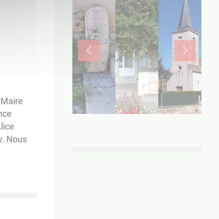
 Maire
nce
lice
y. Nous