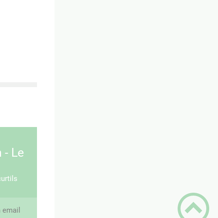
 - Le
urtils
 email