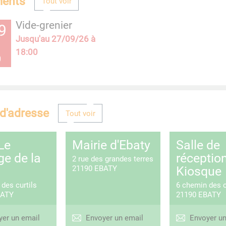
ents
Tout voir
Vide-grenier
9
Jusqu'au
27/09/26 à
18:00
0
d'adresse
Tout voir
Le
Mairie d'Ebaty
Salle de
ge de la
réception
2 rue des grandes terres
Kiosque
21190
EBATY
des curtils
6 chemin des c
ATY
21190
EBATY
yer un email
Envoyer un email
Envoyer un