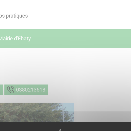
os pratiques
Mairie d'Ebaty
m
8163120830