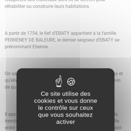
réhabiliter ou construire leurs habitations.
A partir de 1754, le fief d’EBATY appartient à la famille
PERRENEY DE BALEURE, le dernier seigneur d’EBATY se
prénommant Etienne.
On sait qu’en 1870, la superficie d’EBATY est de 217 ha et
qu’elle est alors couverte de vignes qui produisent un vin
de qualité médiocre.
Ce site utilise des
cookies et vous donne
le contrôle sur ceux
que vous souhaitez
Il apparait que pendant la guerre de 1870, les habitants
tremblent pour leur vie car ils se trouvent pris en tenaille
activer
entre les Prussiens qui étaient arrivés jusqu’à Nuits-Saint-