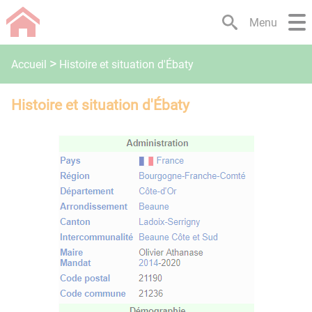
Lien
Lien
Lien
Lien
Panneau de gestion des cookies
Menu
d'accès
d'accès
d'accès
d'accès
rapide
rapide
rapide
rapide
au
au
à
au
Histoire et situation d'Ébaty
Accueil
menu
contenu
la
pied
principal
recherche
de
Histoire et situation d'Ébaty
page