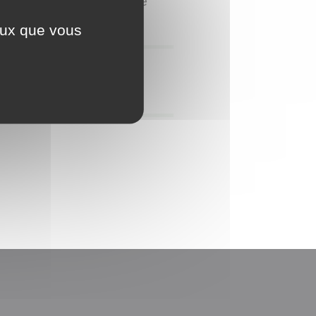
ous ensemble! Chacun ramène
...
ceux que vous