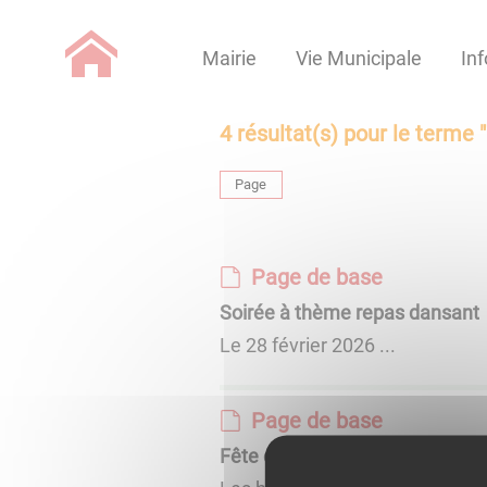
Lien
Lien
Lien
Lien
Panneau de gestion des cookies
d'accès
d'accès
d'accès
d'accès
Mairie
Vie Municipale
Inf
rapide
rapide
rapide
rapide
au
au
à
au
menu
contenu
la
pied
4
résultat(s) pour le terme "
principal
recherche
de
page
Page
Page de base
Soirée à thème repas dansant
Le 28 février 2026 ...
Page de base
Fête des voisins avec la munici