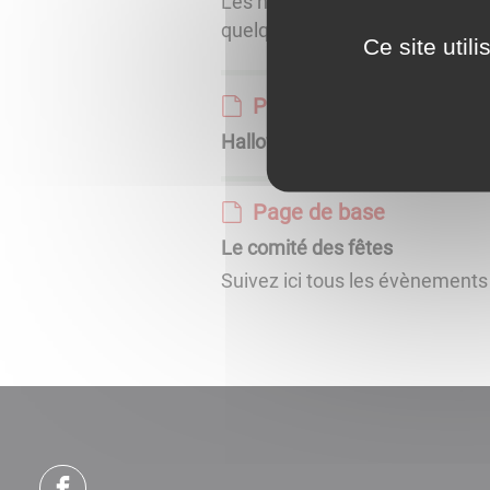
Les habitants du village se re
quelque chose à boire et à man
Ce site util
Page de base
Halloween
Page de base
Le comité des fêtes
Suivez ici tous les évènements 