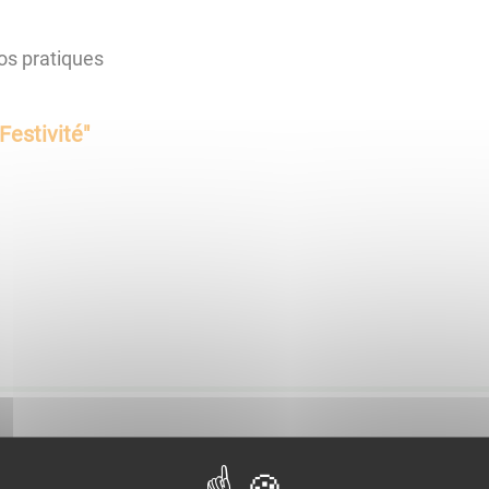
os pratiques
Festivité
"
palité